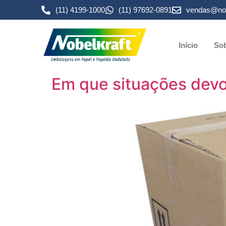
(11) 4199-1000
(11) 97692-0891
vendas@nob
Início
Sob
Em que situações devo