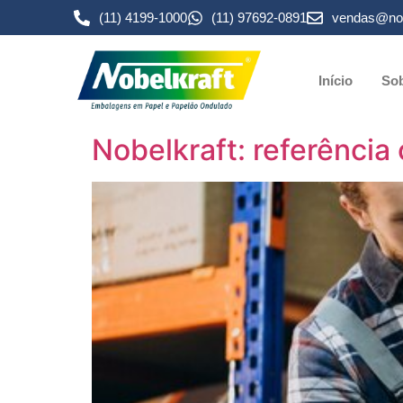
(11) 4199-1000
(11) 97692-0891
vendas@nob
Início
Sob
Nobelkraft: referência