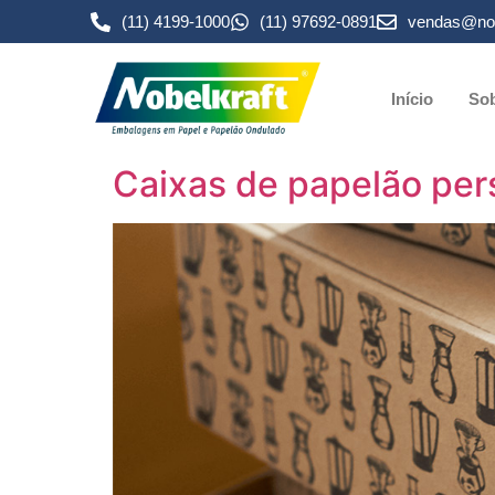
(11) 4199-1000
(11) 97692-0891
vendas@nob
Início
Sob
Caixas de papelão per