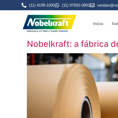
(11) 4199-1000
(11) 97692-0891
vendas@nob
Início
Sob
Nobelkraft: a fábrica 