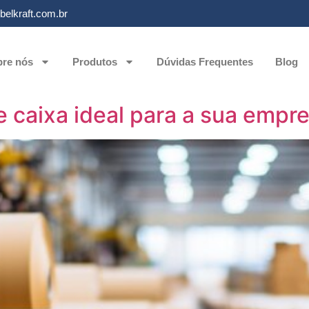
elkraft.com.br
re nós
Produtos
Dúvidas Frequentes
Blog
de caixa ideal para a sua empr