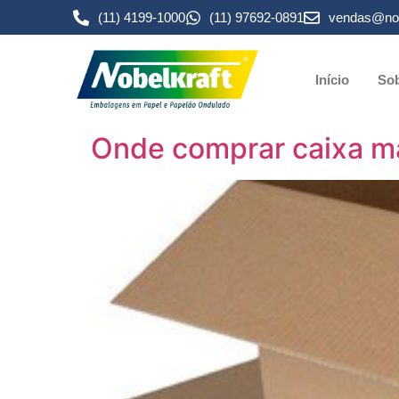
(11) 4199-1000
(11) 97692-0891
vendas@nob
Início
Sob
Onde comprar caixa ma