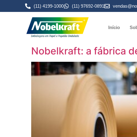
(11) 4199-1000
(11) 97692-0891
vendas@nob
Início
Sob
Nobelkraft: a fábrica 