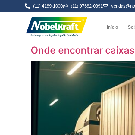
(11) 4199-1000
(11) 97692-0891
vendas@nob
Início
Sob
Onde encontrar caixas