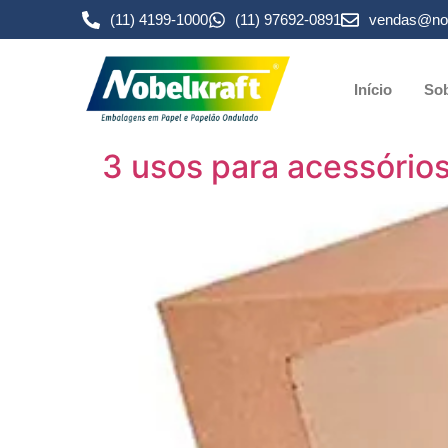
(11) 4199-1000
(11) 97692-0891
vendas@nob
Início
Sob
3 usos para acessório